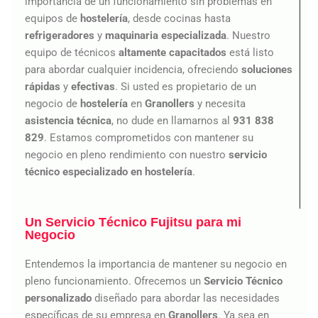
importancia de un funcionamiento sin problemas en
equipos de
hostelería
, desde cocinas hasta
refrigeradores
y
maquinaria especializada
. Nuestro
equipo de técnicos
altamente capacitados
está listo
para abordar cualquier incidencia, ofreciendo
soluciones
rápidas
y
efectivas
. Si usted es propietario de un
negocio de
hostelería
en
Granollers
y necesita
asistencia
técnica
, no dude en llamarnos al
931 838
829
. Estamos comprometidos con mantener su
negocio en pleno rendimiento con nuestro
servicio
técnico especializado en hostelería
.
Un Servicio Técnico Fujitsu para mi
Negocio
Entendemos la importancia de mantener su negocio en
pleno funcionamiento. Ofrecemos un
Servicio Técnico
personalizado
diseñado para abordar las necesidades
específicas de su empresa en
Granollers
. Ya sea en