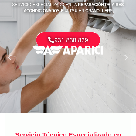
SERVICIO ESPECIALIZADO EN LA
REPARACIÓN
DE
AIRES
ACONDICIONADOS FUJITSU
EN
GRANOLLERS
931 838 829
Servicio Técnico Especializado en