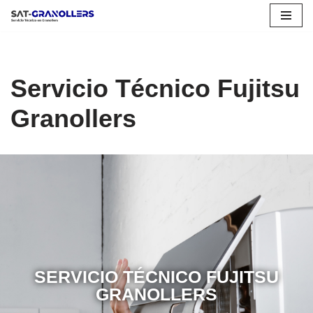
Saltar
al
contenido
Servicio Técnico Fujitsu
Granollers
SERVICIO TÉCNICO FUJITSU
GRANOLLERS