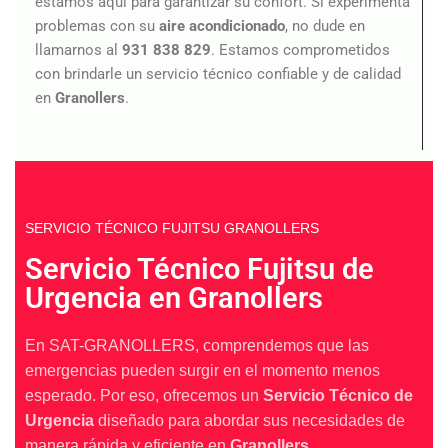
estamos aquí para garantizar su confort. Si experimenta
problemas con su
aire
acondicionado
, no dude en
llamarnos al
931 838 829
. Estamos comprometidos
con brindarle un servicio técnico confiable y de calidad
en
Granollers
.
SERVICIO TÉCNICO FUJITSU GRANOLLERS
Servicio Técnico Fujitsu de
Urgencia en Granollers
En SAT-GRANOLLERS, comprendemos que las
emergencias pueden surgir en el momento menos
esperado. Por eso, ofrecemos un
Servicio Técnico de
Urgencia
diseñado para abordar sus necesidades de
manera rápida y eficiente en
Granollers
.