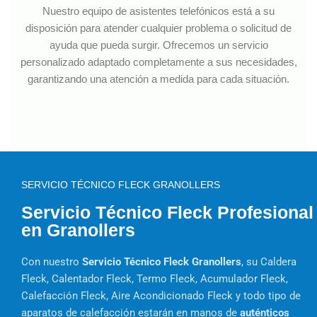
Nuestro equipo de asistentes telefónicos está a su
disposición para atender cualquier problema o solicitud de
ayuda que pueda surgir. Ofrecemos un servicio
personalizado adaptado completamente a sus necesidades,
garantizando una atención a medida para cada situación.
SERVICIO TÉCNICO FLECK GRANOLLERS
Servicio Técnico Fleck Profesional
en Granollers
Con nuestro
Servicio Técnico Fleck Granollers
, su Caldera
Fleck, Calentador Fleck, Termo Fleck, Acumulador Fleck,
Calefacción Fleck, Aire Acondicionado Fleck y todo tipo de
aparatos de calefacción estarán en manos de
auténticos