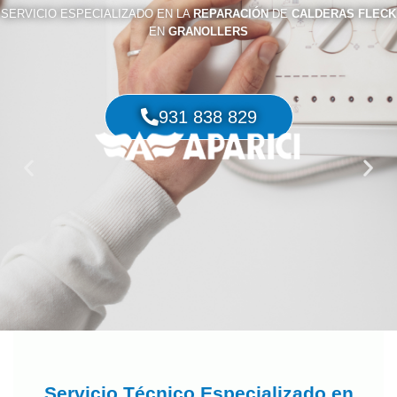
SERVICIO ESPECIALIZADO EN LA
REPARACIÓN
DE
CALDERAS FLECK
EN
GRANOLLERS
931 838 829
Servicio Técnico Especializado en