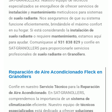
SAT-GRANOLLERS. Nuestro equipo de técnicos
especializados se enorgullece de ofrecer servicios de
instalación
y
mantenimiento
meticulosos para sistemas
de
suelo radiante
. Nos aseguramos de que su sistema
funcione eficientemente, brindándole el máximo confort
en su hogar. Si está considerando la
instalación de
suelo radiante
o requiere
mantenimiento
, estamos aquí
para ayudar. Comuníquese al
931 838 829
y confíe en
SAT-GRANOLLERS para proporcionarle servicios
profesionales de
suelo radiante
en
Granollers
.
Reparación de Aire Acondicionado Fleck en
Granollers
Confíe en nuestro
Servicio Técnico
para la
Reparación
de Aire Acondicionado
. En SAT-GRANOLLERS,
comprendemos la importancia de un
sistema de
climatización
eficiente. Nuestro equipo de
técnicos
especializados
está dedicado a ofrecer
soluciones