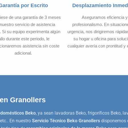
Garantía por Escrito
Desplazamiento Inmed
iese de una garantía de 3 meses
Aseguramos eficiencia y
nuestro servicio de asistencia
profesionalismo. En situacion
. Si su equipo experimenta algún
urgencia, nos dirigiremos rápid
allo durante este periodo, le
su hogar u oficina para soluc
cionaremos asistencia sin coste
cualquier avería con prontitud y e
adicional.
 en Granollers
odomésticos Beko
, ya sean lavadoras Beko, frigoríficos Beko, l
etc.. En nuestro
Servicio Técnico Beko Granollers
disponemos