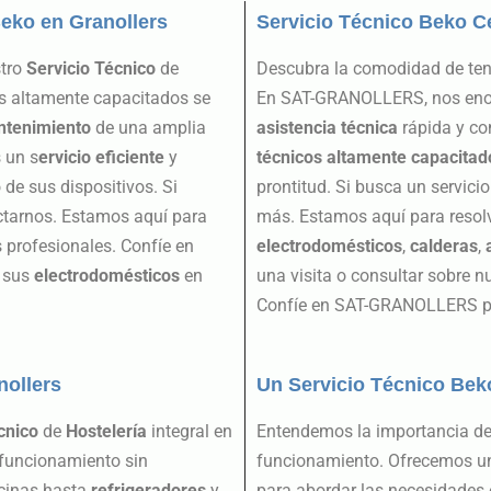
eko en Granollers
Servicio Técnico Beko C
stro
Servicio Técnico
de
Descubra la comodidad de te
os altamente capacitados se
En SAT-GRANOLLERS, nos enorg
tenimiento
de una amplia
asistencia técnica
rápida y con
 un s
ervicio eficiente
y
técnicos altamente capacitad
de sus dispositivos. Si
prontitud. Si busca un servici
ctarnos. Estamos aquí para
más. Estamos aquí para resolv
s profesionales. Confíe en
electrodomésticos
,
calderas
,
e sus
electrodomésticos
en
una visita o consultar sobre n
Confíe en SAT-GRANOLLERS par
nollers
Un Servicio Técnico Bek
cnico
de
Hostelería
integral en
Entendemos la importancia de
 funcionamiento sin
funcionamiento. Ofrecemos 
ocinas hasta
refrigeradores
y
para abordar las necesidades