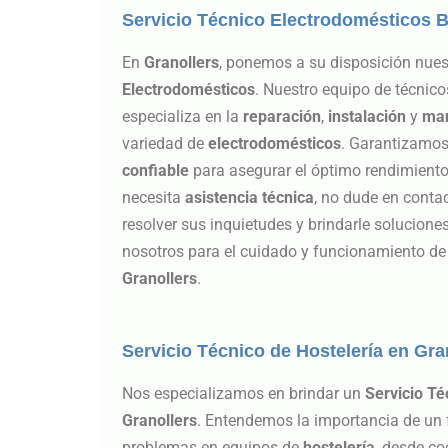
Servicio Técnico Electrodomésticos B
En
Granollers
, ponemos a su disposición nue
Electrodomésticos
. Nuestro equipo de técnic
especializa en la
reparación
,
instalación
y
man
variedad de
electrodomésticos
. Garantizamos
confiable
para asegurar el óptimo rendimiento 
necesita
asistencia
técnica
, no dude en conta
resolver sus inquietudes y brindarle solucione
nosotros para el cuidado y funcionamiento d
Granollers
.
Servicio Técnico de Hostelería en Gra
Nos especializamos en brindar un
Servicio Té
Granollers
. Entendemos la importancia de un
problemas en equipos de
hostelería
, desde c