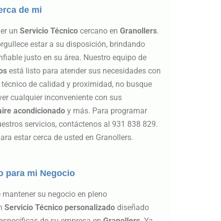
erca de mi
ner un
Servicio Técnico
cercano en
Granollers
.
ullece estar a su disposición, brindando
fiable justo en su área. Nuestro equipo de
os
está listo para atender sus necesidades con
o técnico de calidad y proximidad, no busque
er cualquier inconveniente con sus
aire acondicionado
y más. Para programar
uestros servicios, contáctenos al 931 838 829.
a estar cerca de usted en Granollers.
o para mi Negocio
 mantener su negocio en pleno
un
Servicio Técnico personalizado
diseñado
 específicas de su empresa en
Granollers
. Ya