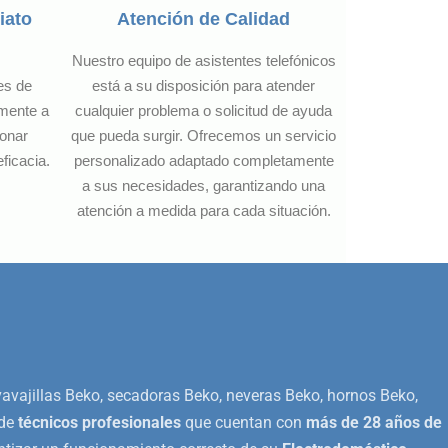
iato
Atención de Calidad
Nuestro equipo de asistentes telefónicos
es de
está a su disposición para atender
amente a
cualquier problema o solicitud de ayuda
ionar
que pueda surgir. Ofrecemos un servicio
ficacia.
personalizado adaptado completamente
a sus necesidades, garantizando una
atención a medida para cada situación.
avavajillas Beko, secadoras Beko, neveras Beko, hornos Beko,
 de
técnicos profesionales
que cuentan con
más de 28 años de