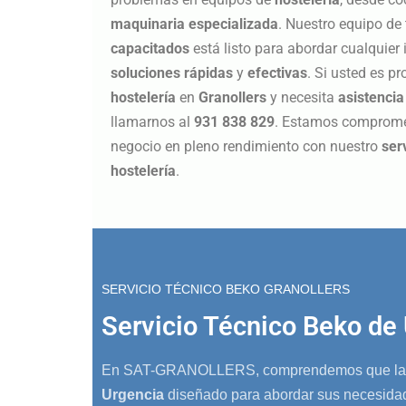
maquinaria especializada
. Nuestro equipo de
capacitados
está listo para abordar cualquier 
soluciones rápidas
y
efectivas
. Si usted es p
hostelería
en
Granollers
y necesita
asistencia
llamarnos al
931 838 829
. Estamos comprome
negocio en pleno rendimiento con nuestro
ser
hostelería
.
SERVICIO TÉCNICO BEKO GRANOLLERS
Servicio Técnico Beko de 
En SAT-GRANOLLERS, comprendemos que las e
Urgencia
diseñado para abordar sus necesidad