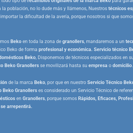
 todo tipo de
recambios originales de la marca Beko
para garan
 la población, no lo dude más y llámenos, Nuestros
técnicos es
 importar la dificultad de la avería, porque nosotros si que som
ramos
Beko
en toda la zona de
granollers
, mandaremos a un
tec
tico Beko de forma
profesional y económica. Servicio técnico B
odomésticos Beko
, Disponemos de técnicos especializados en su
co Beko Granollers
se movilizará hasta su
empresa
o
domicilio
.
ción
de la marca
Beko
, por que en nuestro
Servicio Técnico Bek
o Beko Granollers
es considerado un Servicio Técnico de referen
ésticos
en
Granollers
, porque somos
Rápidos, Eficaces, Profes
 se arrepentirá.