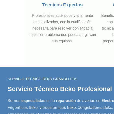
Técnicos Expertos
Profesionales auténticos y altamente
Benefíc
especializados, con la cualificación
con 
necesaria para resolver con eficacia
técnica
cualquier problema que pueda surgir con
f
sus equipos.
propor
SERVICIO TÉCNICO BEKO GRANOLLERS
Servicio Técnico Beko Profesional
Somos
especialistas
en la
reparación
de averías en
Electr
Frigoríficos Beko, vitrocerámicas Beko, Congeladores Beko, 