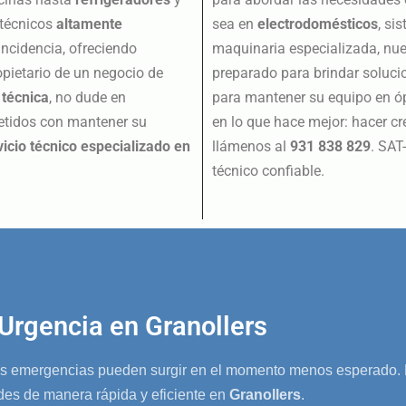
 técnicos
altamente
sea en
electrodomésticos
, si
incidencia, ofreciendo
maquinaria especializada, nue
ropietario de un negocio de
preparado para brindar solucio
técnica
, no dude en
para mantener su equipo en óp
tidos con mantener su
en lo que hace mejor: hacer cr
vicio técnico especializado en
llámenos al
931 838 829
. SAT
técnico confiable.
Urgencia en Granollers
mergencias pueden surgir en el momento menos esperado. P
es de manera rápida y eficiente en
Granollers
.