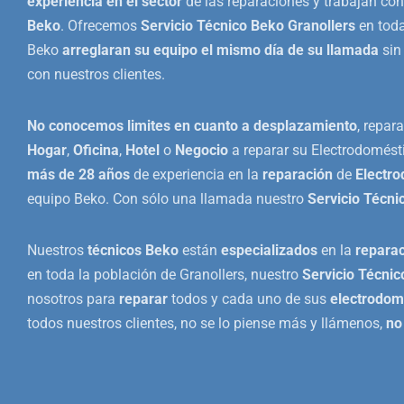
experiencia en el sector
de las reparaciones y trabajan con
Beko
. Ofrecemos
Servicio Técnico Beko Granollers
en toda
Beko
arreglaran su equipo el mismo día de su llamada
sin
con nuestros clientes.
No conocemos limites en cuanto a desplazamiento
, repa
Hogar
,
Oficina
,
Hotel
o
Negocio
a reparar su Electrodomés
más de 28 años
de experiencia en la
reparación
de
Electr
equipo Beko. Con sólo una llamada nuestro
Servicio Técni
Nuestros
técnicos Beko
están
especializados
en la
repara
en toda la población de Granollers, nuestro
Servicio Técnic
nosotros para
reparar
todos y cada uno de sus
electrodom
todos nuestros clientes, no se lo piense más y llámenos,
no